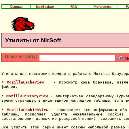
Главная
MozBackup
FAQ
Preferences
Р
Утилиты от NirSoft
Утилиты для повышения комфорта работы с Mozilla-браузе
*
MozillaCacheView
- просмотр кэша браузера, извлече
файлов.
*
MozillaHistoryView
- альтернатива стандартному Журнал
время страницах в виде единой наглядной таблицы, есть в
*
MozillaCookiesView
- показывает всю информацию обо 
таблицы, позволяет удалять нежелательные cookies
восстановления данных из резервной копии), сохранить сп
Все утилиты этой серии имеют совсем небольшой размер 